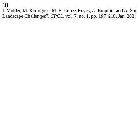
[1]
I. Mulder, M. Rodrigues, M. E. López-Reyes, A. Empirio, and A. Sa
Landscape Challenges”,
CPCL
, vol. 7, no. 1, pp. 197–218, Jan. 2024